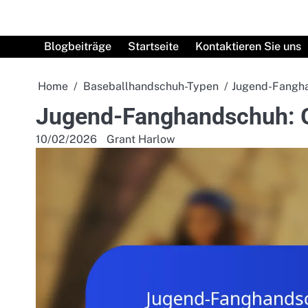
Skip
to
content
Blogbeiträge
Startseite
Kontaktieren Sie uns
Home
Baseballhandschuh-Typen
Jugend-Fangha
Jugend-Fanghandschuh: Gr
10/02/2026
Grant Harlow