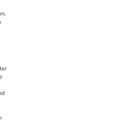
en.
h
ter
e
nd
n