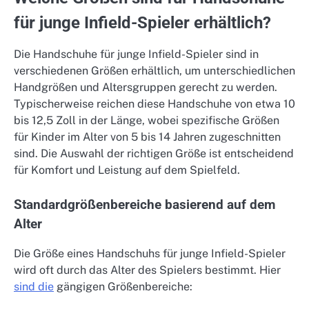
für junge Infield-Spieler erhältlich?
Die Handschuhe für junge Infield-Spieler sind in
verschiedenen Größen erhältlich, um unterschiedlichen
Handgrößen und Altersgruppen gerecht zu werden.
Typischerweise reichen diese Handschuhe von etwa 10
bis 12,5 Zoll in der Länge, wobei spezifische Größen
für Kinder im Alter von 5 bis 14 Jahren zugeschnitten
sind. Die Auswahl der richtigen Größe ist entscheidend
für Komfort und Leistung auf dem Spielfeld.
Standardgrößenbereiche basierend auf dem
Alter
Die Größe eines Handschuhs für junge Infield-Spieler
wird oft durch das Alter des Spielers bestimmt. Hier
sind die
gängigen Größenbereiche: