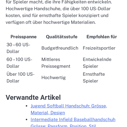
für Spieler macht, die ihre Fähigkeiten entwickeln.
Hochwertige Handschuhe, die über 100 US-Dollar
kosten, sind für ernsthafte Spieler konzipiert und
verfügen oft über hochwertige Materialien.
Preisspanne
Qualitätsstufe
Empfohlen für
30 – 60 US-
Budgetfreundlich
Freizeitsportler
Dollar
60 – 100 US-
Mittleres
Entwickelnde
Dollar
Preissegment
Spieler
Über 100 US-
Ernsthafte
Hochwertig
Dollar
Spieler
Verwandte Artikel
Jugend Softball Handschuh: Grösse,
Material, Design
Intermediate Infield Baseballhandschuh
Grösse: Passform, Position, Stil