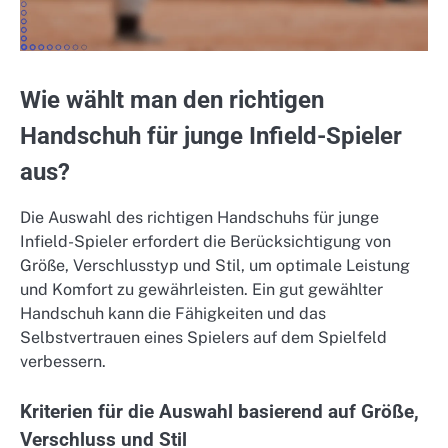
Wie wählt man den richtigen
Handschuh für junge Infield-Spieler
aus?
Die Auswahl des richtigen Handschuhs für junge
Infield-Spieler erfordert die Berücksichtigung von
Größe, Verschlusstyp und Stil, um optimale Leistung
und Komfort zu gewährleisten. Ein gut gewählter
Handschuh kann die Fähigkeiten und das
Selbstvertrauen eines Spielers auf dem Spielfeld
verbessern.
Kriterien für die Auswahl basierend auf Größe,
Verschluss und Stil