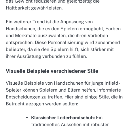
das Gewicht reduzieren und gleichzeitig die
Haltbarkeit gewährleisten.
Ein weiterer Trend ist die Anpassung von
Handschuhen, die es den Spielern ermöglicht, Farben
und Merkmale auszuwählen, die ihren Vorlieben
entsprechen. Diese Personalisierung wird zunehmend
beliebter, da sie den Spielern hilft, sich stärker mit
ihrer Ausrüstung verbunden zu fühlen.
Visuelle Beispiele verschiedener Stile
Visuelle Beispiele von Handschuhen für junge Infield-
Spieler können Spielern und Eltern helfen, informierte
Entscheidungen zu treffen. Hier sind einige Stile, die in
Betracht gezogen werden sollten:
Klassischer Lederhandschuh:
Ein
traditionelles Aussehen mit robuster