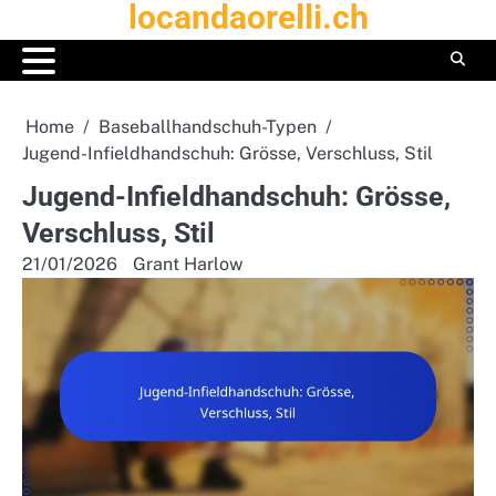
locandaorelli.ch
Skip
to
content
Home
Baseballhandschuh-Typen
Jugend-Infieldhandschuh: Grösse, Verschluss, Stil
Jugend-Infieldhandschuh: Grösse,
Verschluss, Stil
21/01/2026
Grant Harlow