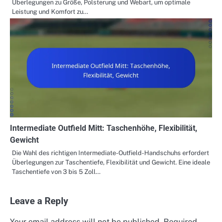
Überlegungen zu Größe, Polsterung und Webart, um optimale
Leistung und Komfort zu…
Intermediate Outfield Mitt: Taschenhöhe, Flexibilität,
Gewicht
Die Wahl des richtigen Intermediate-Outfield-Handschuhs erfordert
Überlegungen zur Taschentiefe, Flexibilität und Gewicht. Eine ideale
Taschentiefe von 3 bis 5 Zoll…
Leave a Reply
Your email address will not be published.
Required