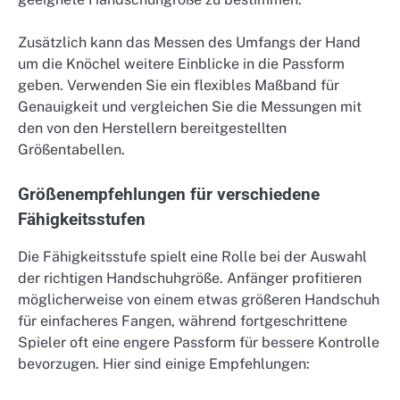
Zusätzlich kann das Messen des Umfangs der Hand
um die Knöchel weitere Einblicke in die Passform
geben. Verwenden Sie ein flexibles Maßband für
Genauigkeit und vergleichen Sie die Messungen mit
den von den Herstellern bereitgestellten
Größentabellen.
Größenempfehlungen für verschiedene
Fähigkeitsstufen
Die Fähigkeitsstufe spielt eine Rolle bei der Auswahl
der richtigen Handschuhgröße. Anfänger profitieren
möglicherweise von einem etwas größeren Handschuh
für einfacheres Fangen, während fortgeschrittene
Spieler oft eine engere Passform für bessere Kontrolle
bevorzugen. Hier sind einige Empfehlungen: